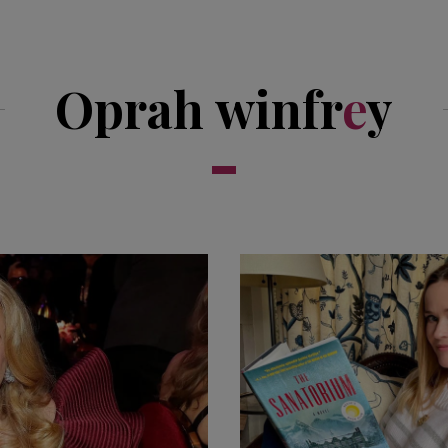
Oprah winfr
e
y