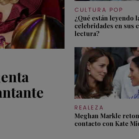
CULTURA POP
¿Qué están leyendo l
celebridades en sus 
lectura?
uenta
antante
REALEZA
Meghan Markle retom
contacto con Kate Mi