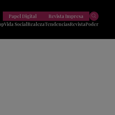
Papel Digital
Revista Impresa
op
Vida Social
Realeza
Tendencias
Revista
Poder
Belleza
Entrevistas
Moda
Mundo
Foodie
11 Preguntas
es
Fitness
Reportajes
Viajes
Tech