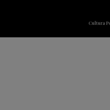
Cultura P
Cine
Series
Música
Celebriti