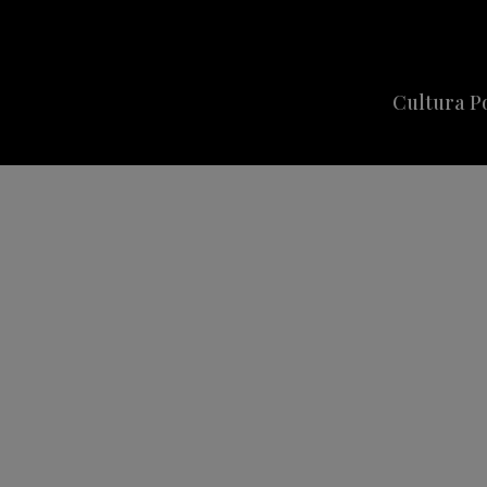
Cultura P
Cine
Series
Música
Celebriti