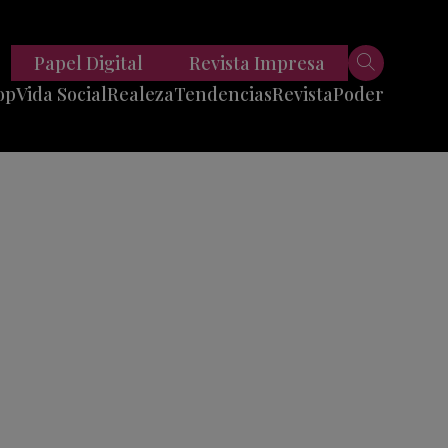
Papel Digital
Revista Impresa
op
Vida Social
Realeza
Tendencias
Revista
Poder
Belleza
Entrevistas
Moda
Mundo
Foodie
11 Preguntas
es
Fitness
Reportajes
Viajes
Tech