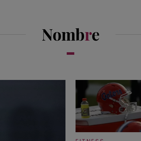
Nomb
r
e