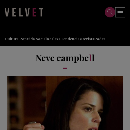
>
>
Cultura Pop
Vida Social
Realeza
Tendencias
Revista
Poder
Neve campbe
l
l