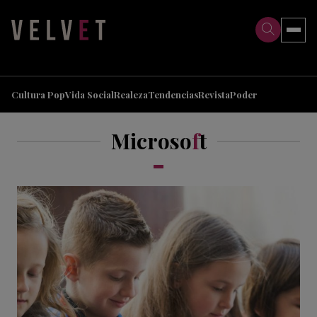
>
>
Cultura Pop
Vida Social
Realeza
Tendencias
Revista
Poder
Microso
f
t