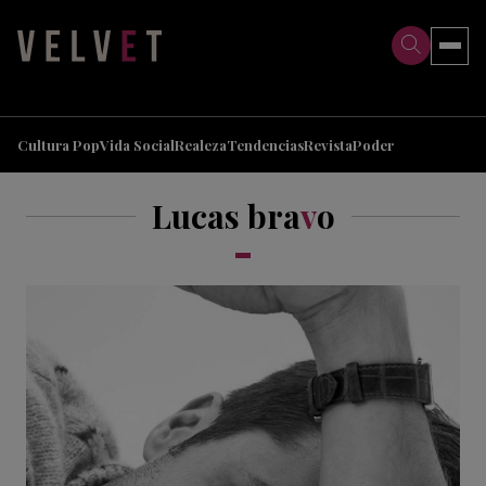
>
>
Cultura Pop
Vida Social
Realeza
Tendencias
Revista
Poder
Lucas bra
v
o