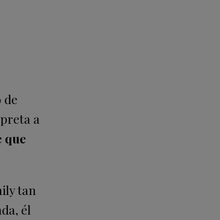
o de
preta a
e que
ily tan
da, él