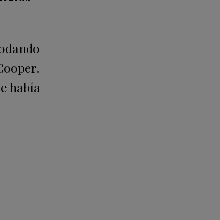
rodando
 Cooper.
ue había