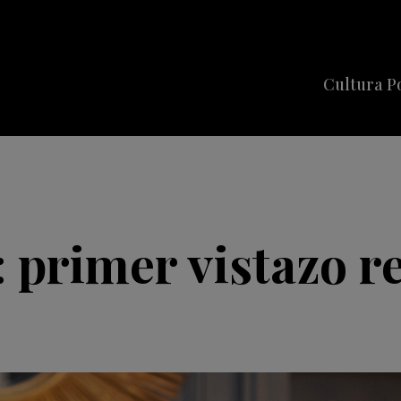
Cultura P
Cine
Series
Música
Celebriti
: primer vistazo r