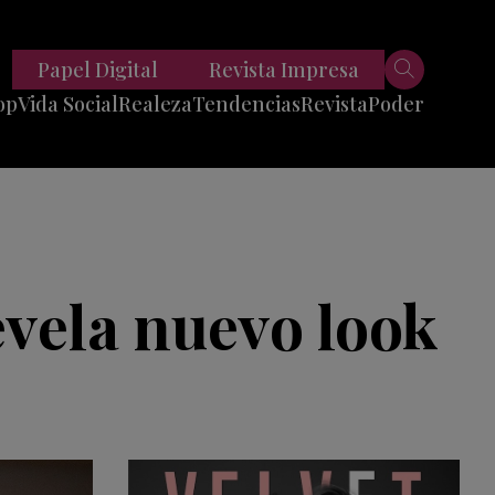
Papel Digital
Revista Impresa
op
Vida Social
Realeza
Tendencias
Revista
Poder
Belleza
Entrevistas
Moda
Mundo
Foodie
11 Preguntas
es
Fitness
Reportajes
evela nuevo look
Viajes
Tech