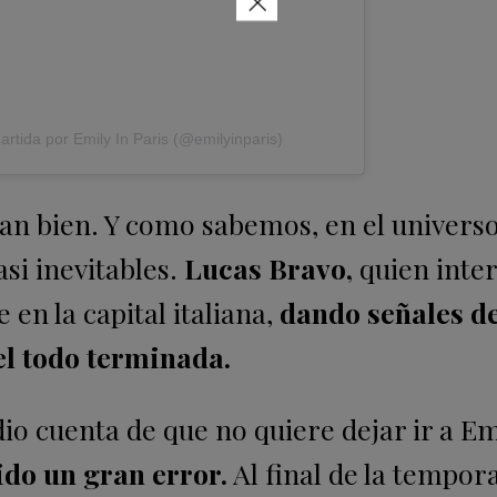
×
rtida por Emily In Paris (@emilyinparis)
 tan bien. Y como sabemos, en el univers
si inevitables.
Lucas Bravo,
quien inter
 en la capital italiana,
dando señales d
el todo terminada.
dio cuenta de que no quiere dejar ir a Em
do un gran error.
Al final de la tempora