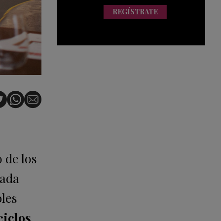
REGÍSTRATE
 de los
rada
bles
ciclos