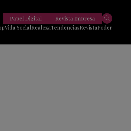
Papel Digital
Revista Impresa
op
Vida Social
Realeza
Tendencias
Revista
Poder
Belleza
Entrevistas
Moda
Mundo
Foodie
11 Preguntas
es
Fitness
Reportajes
Viajes
Tech