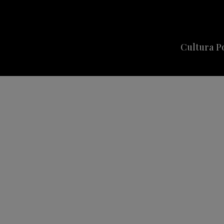
Cultura P
Cine
Series
Música
Celebriti