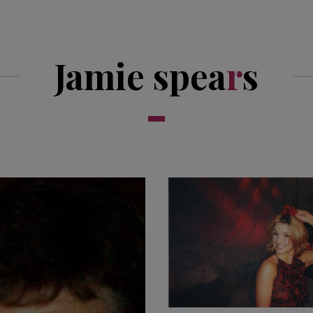
Jamie spea
r
s