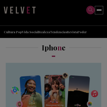
>
>
Cultura Pop
Vida Social
Realeza
Tendencias
Revista
Poder
Ipho
n
e