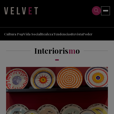
>
>
Cultura Pop
Vida Social
Realeza
Tendencias
Revista
Poder
Interioris
m
o