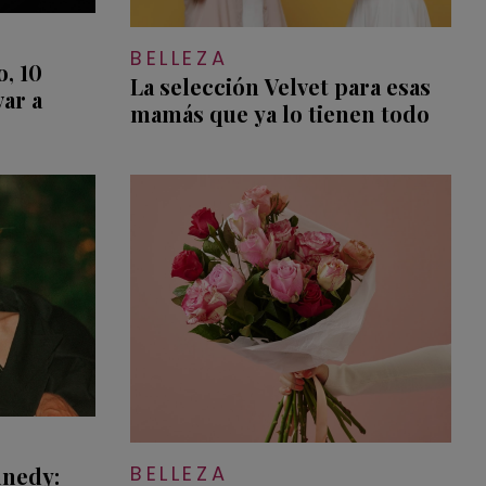
BELLEZA
o, 10
La selección Velvet para esas
var a
mamás que ya lo tienen todo
BELLEZA
nnedy: