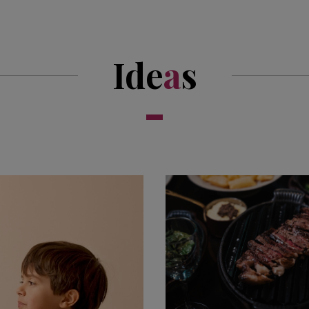
Ide
a
s