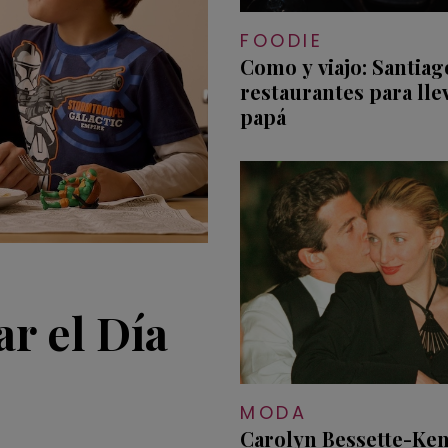
FOODIE
Como y viajo: Santiag
restaurantes para lle
papá
ar el Día
MODA
Carolyn Bessette-Ke