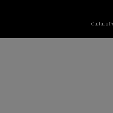
Cultura P
Cine
Series
Música
Celebriti