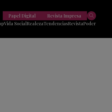
Papel Digital
Revista Impresa
op
Vida Social
Realeza
Tendencias
Revista
Poder
Belleza
Entrevistas
Moda
Mundo
Foodie
11 Preguntas
es
Fitness
Reportajes
Viajes
Tech