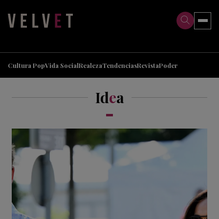
>
>
Cultura Pop
Vida Social
Realeza
Tendencias
Revista
Poder
Id
e
a