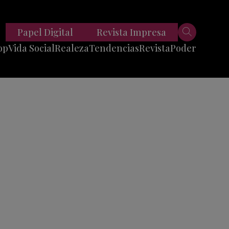
Papel Digital
Revista Impresa
op
Vida Social
Realeza
Tendencias
Revista
Poder
Belleza
Entrevistas
Moda
Mundo
Foodie
11 Preguntas
es
Fitness
Reportajes
Viajes
Tech