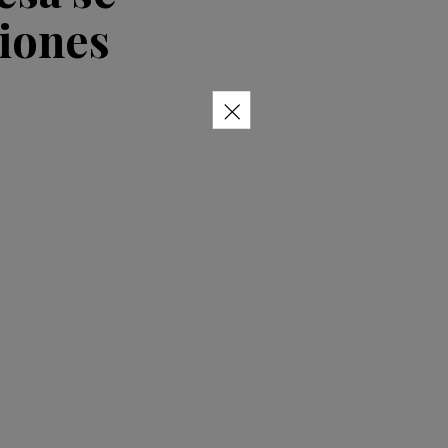
iones
×