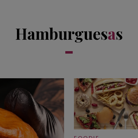
Hamburgues
a
s