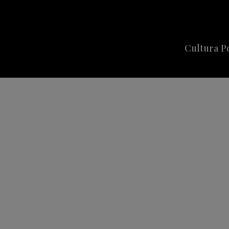
Cultura P
Cine
Series
Música
Celebriti