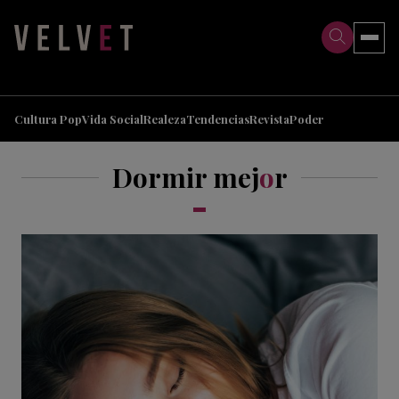
>
>
Cultura Pop
Vida Social
Realeza
Tendencias
Revista
Poder
Dormir mej
o
r