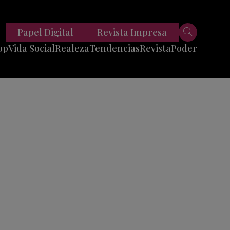
Papel Digital
Revista Impresa
op
Vida Social
Realeza
Tendencias
Revista
Poder
Belleza
Entrevistas
Moda
Mundo
Foodie
11 Preguntas
es
Fitness
Reportajes
Viajes
Tech