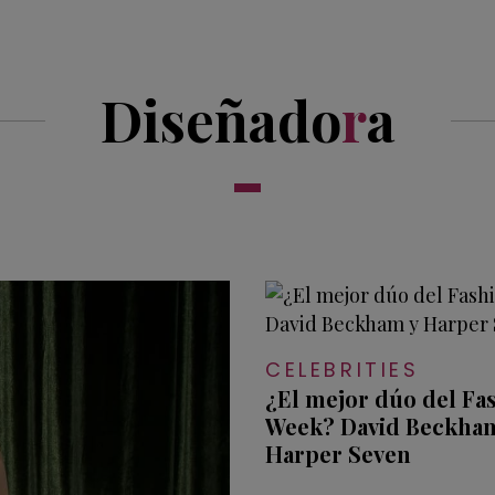
Diseñado
r
a
CELEBRITIES
¿El mejor dúo del Fa
Week? David Beckha
Harper Seven