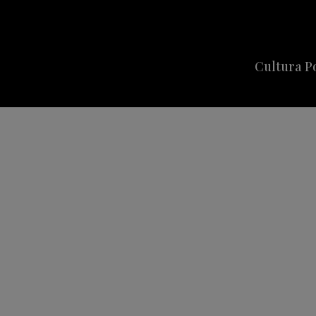
Cultura P
Cine
Series
Música
Celebriti