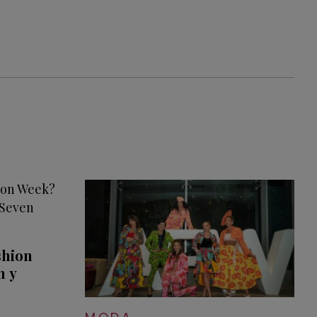
shion
m y