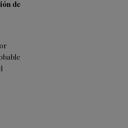
sión de
or
robable
l