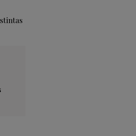
stintas
s