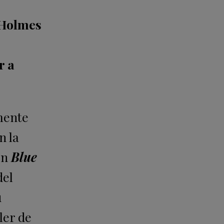
Holmes
r a
mente
n la
ón
Blue
del
u
ler de