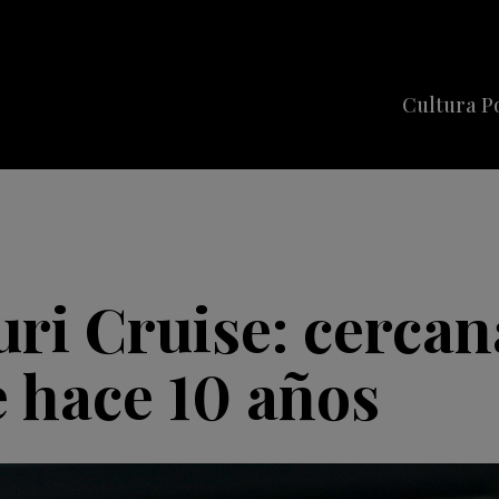
Cultura P
Cine
Series
Música
Celebriti
uri Cruise: cercan
e hace 10 años