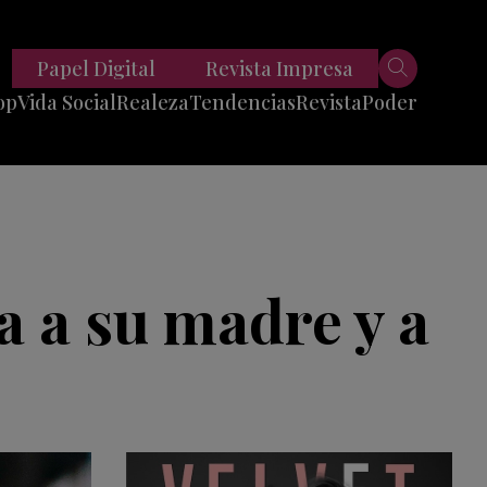
Papel Digital
Revista Impresa
op
Vida Social
Realeza
Tendencias
Revista
Poder
Belleza
Entrevistas
Moda
Mundo
Foodie
11 Preguntas
es
Fitness
Reportajes
a a su madre y a
Viajes
Tech