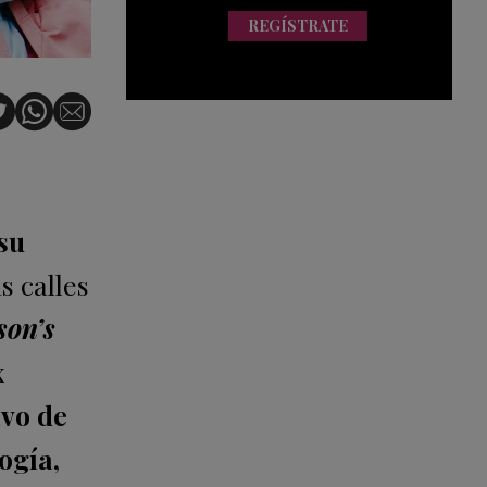
REGÍSTRATE
su
s calles
on’s
x
vo de
ogía,