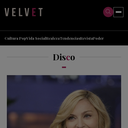
>
>
Cultura Pop
Vida Social
Realeza
Tendencias
Revista
Poder
Dis
c
o