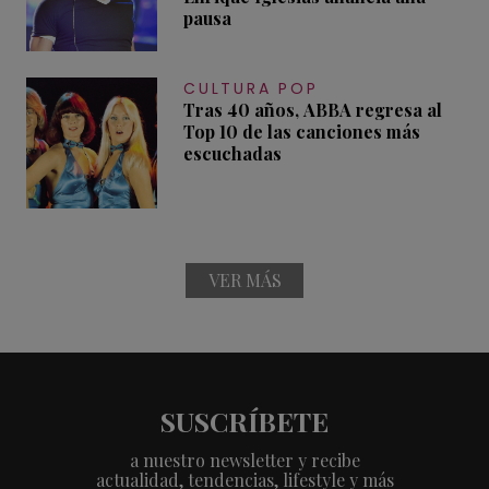
pausa
CULTURA POP
Tras 40 años, ABBA regresa al
Top 10 de las canciones más
escuchadas
VER MÁS
SUSCRÍBETE
a nuestro newsletter y recibe
actualidad, tendencias, lifestyle y más