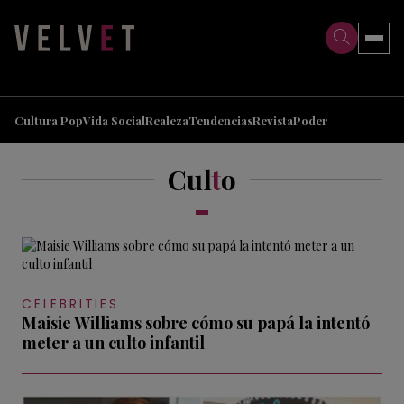
>
>
Cultura Pop
Vida Social
Realeza
Tendencias
Revista
Poder
Cul
t
o
CELEBRITIES
Maisie Williams sobre cómo su papá la intentó
meter a un culto infantil