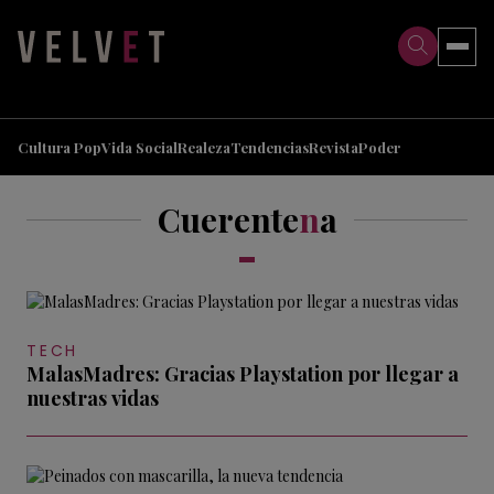
>
>
Cultura Pop
Vida Social
Realeza
Tendencias
Revista
Poder
Cuerente
n
a
TECH
MalasMadres: Gracias Playstation por llegar a
nuestras vidas