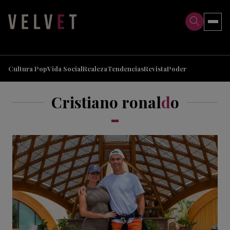
>
>
Cultura Pop
Vida Social
Realeza
Tendencias
Revista
Poder
Cristiano ronal
d
o