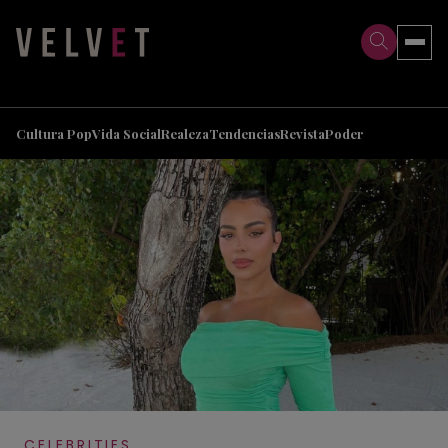
>
>
Cultura Pop
Vida Social
Realeza
Tendencias
Revista
Poder
CELEBRITIES