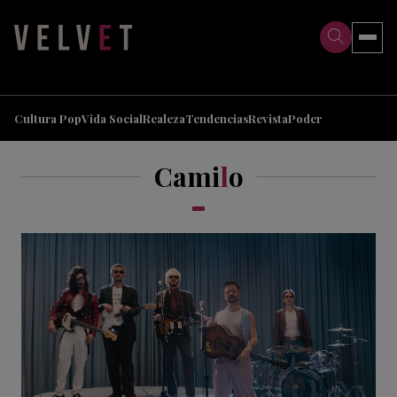
>
>
Cultura Pop
Vida Social
Realeza
Tendencias
Revista
Poder
Cami
l
o