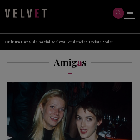
>
>
Cultura Pop
Vida Social
Realeza
Tendencias
Revista
Poder
Amig
a
s