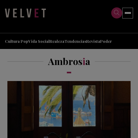
>
>
Cultura Pop
Vida Social
Realeza
Tendencias
Revista
Poder
Ambros
i
a