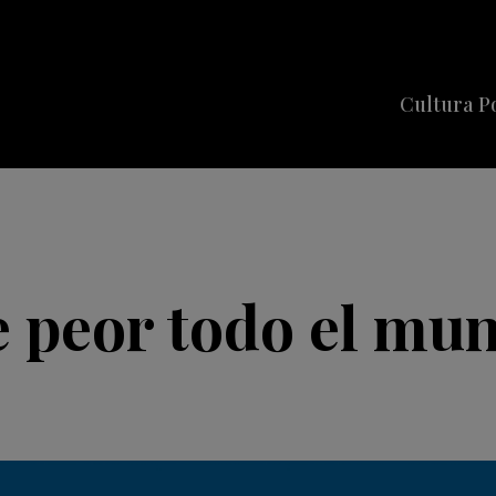
Cultura P
Cine
Series
Música
Celebriti
 peor todo el mun