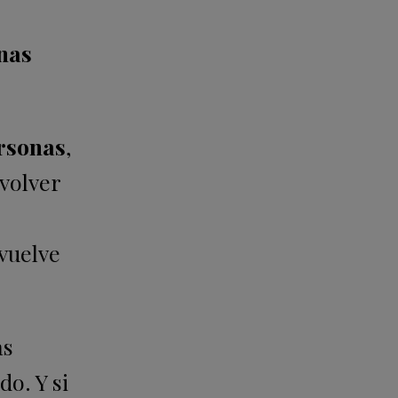
nas
ersonas
,
volver
vuelve
as
o. Y si