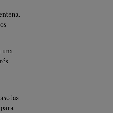
rentena.
los
n una
rés
aso las
, para