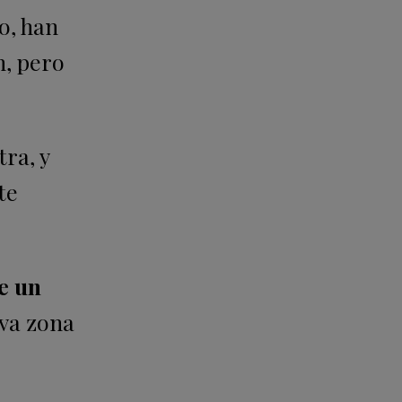
o, han
n, pero
tra, y
te
e un
eva zona