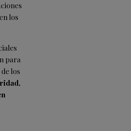
aciones
en los
ciales
én para
de los
ridad,
en