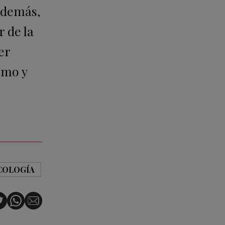
 Además,
 de la
er
imo y
COLOGÍA