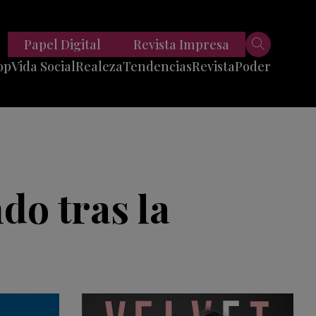
Papel Digital
Revista Impresa
op
Vida Social
Realeza
Tendencias
Revista
Poder
Belleza
Entrevistas
Moda
Mundo
Foodie
11 Preguntas
es
Fitness
Reportajes
do tras la
Viajes
Tech