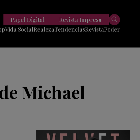
Papel Digital
Revista Impresa
op
Vida Social
Realeza
Tendencias
Revista
Poder
Belleza
Entrevistas
Moda
Mundo
Foodie
11 Preguntas
es
Fitness
Reportajes
 de Michael
Viajes
Tech