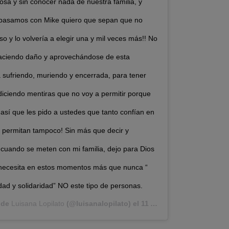
osa y sin conocer nada de nuestra familia, y
 pasamos con Mike quiero que sepan que no
o y lo volvería a elegir una y mil veces más!! No
haciendo daño y aprovechándose de esta
 sufriendo, muriendo y encerrada, para tener
iciendo mentiras que no voy a permitir porque
a, así que les pido a ustedes que tanto confían en
 permitan tampoco! Sin más que decir y
 cuando se meten con mi familia, dejo para Dios
 necesita en estos momentos más que nunca “
dad y solidaridad” NO este tipo de personas.
 de
Luisana Lopilato
(@luisanalopilato) el
11 Abr, 2020 a las 11:14 PDT