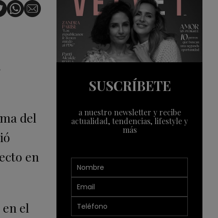
s
SUSCRÍBETE
a nuestro newsletter y recibe
oma del
actualidad, tendencias, lifestyle y
más
ió
pecto en
 en el