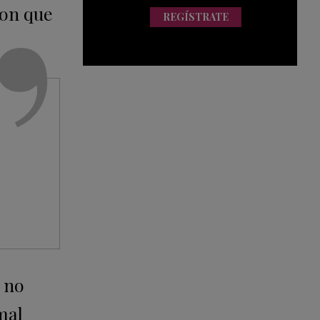
ron que
REGÍSTRATE
a no
mal