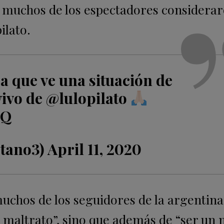
muchos de los espectadores considera
ilato.
a que ve una situación de
vivo de
@lulopilato
3Q
tano3)
April 11, 2020
muchos de los seguidores de la argentin
l maltrato”, sino que además de “ser un 