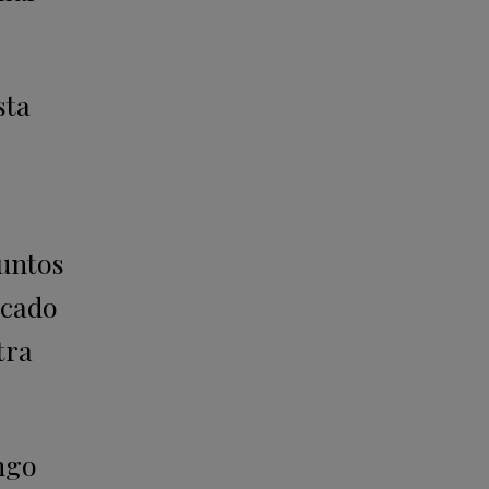
sta
untos
icado
tra
ngo