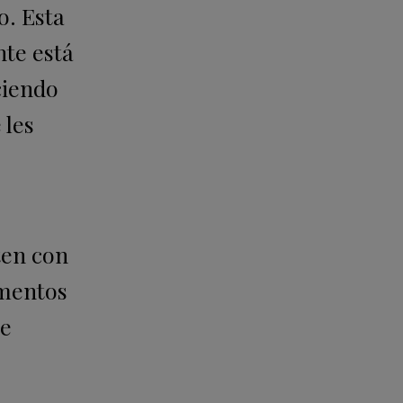
o. Esta
te está
ciendo
 les
ten con
omentos
de