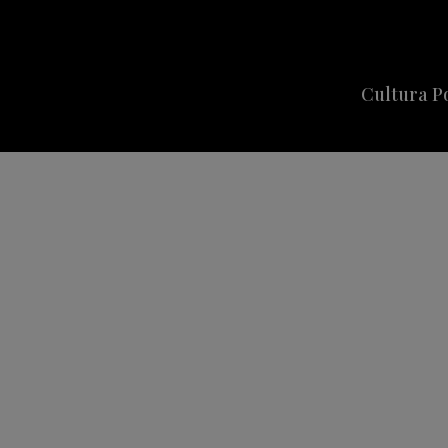
Cultura P
Cine
Series
Música
Celebriti