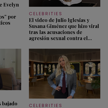
e Evelyn
CELEBRITIES
os” por
El video de Julio Iglesias y
ticos
Susana Giménez que hizo viral
tras las acusaciones de
agresión sexual contra el
cantante
 bajado
CELEBRITIES