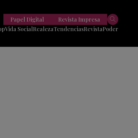
Papel Digital
Revista Impresa
op
Vida Social
Realeza
Tendencias
Revista
Poder
Belleza
Entrevistas
Moda
Mundo
Foodie
11 Preguntas
es
Fitness
Reportajes
Viajes
Tech