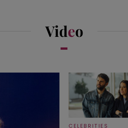
Vid
e
o
CELEBRITIES