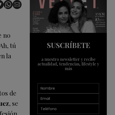
e no
SUSCRÍBETE
Ah, tú
en la
a nuestro newsletter y recibe
actualidad, tendencias, lifestyle y
más
tos de
uez
, se
fesión.