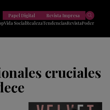
Papel Digital
Revista Impresa
op
Vida Social
Realeza
Tendencias
Revista
Poder
Belleza
Entrevistas
Moda
Mundo
Foodie
11 Preguntas
es
Fitness
Reportajes
ionales cruciales
Viajes
Tech
adece