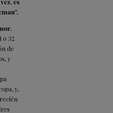
vez, es
ueman”.
emor.
1 o 32
ón de
s, y
opa
ropa, y,
 recién
dres