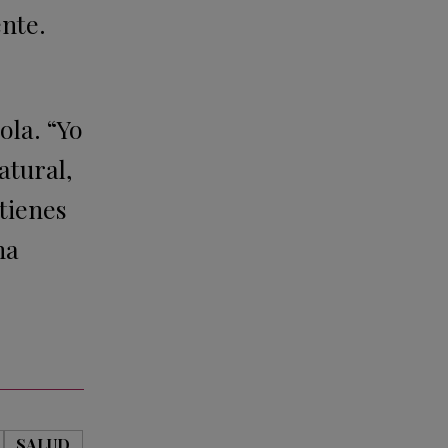
ente.
ola. “Yo
atural,
 tienes
na
SALUD