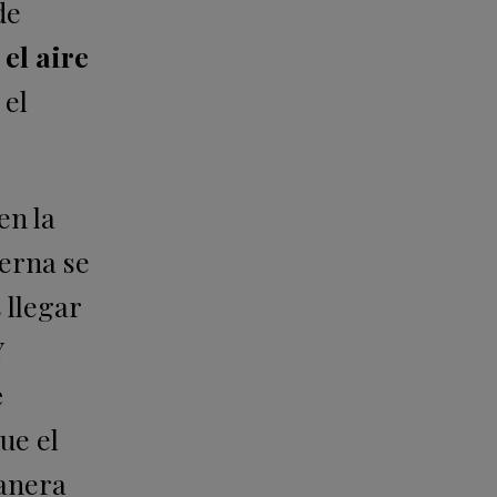
de
el aire
 el
en la
ierna se
 llegar
Y
e
ue el
manera