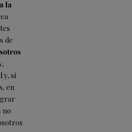
a la
rea
tes
as de
sotros
y,
y, si
s, en
ograr
s no
osotros