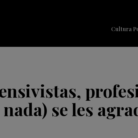
Cultura P
Cine
Series
Música
Celebriti
ensivistas, profes
o nada) se les agr