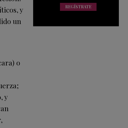
REGÍSTRATE
ticos, y
lido un
cara) o
uerza;
, y
ran
,