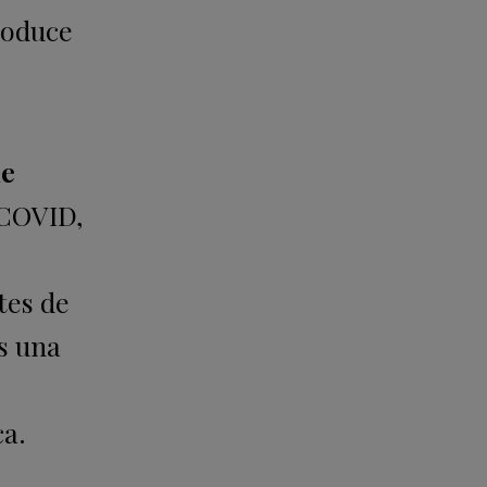
roduce
de
 COVID,
tes de
s una
ca.