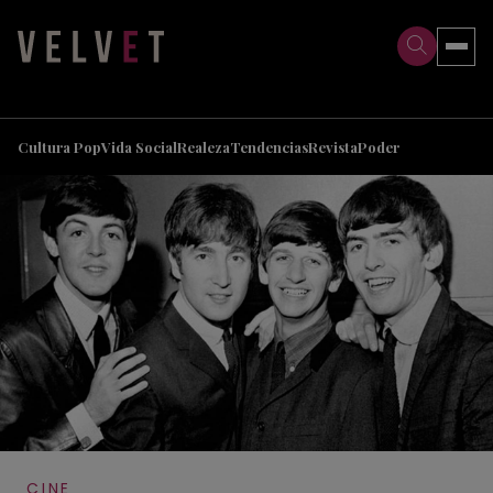
>
>
Cultura Pop
Vida Social
Realeza
Tendencias
Revista
Poder
CINE