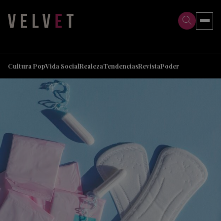
>
>
Cultura Pop
Vida Social
Realeza
Tendencias
Revista
Poder