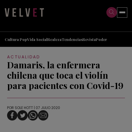
>
>
Cultura Pop
Vida Social
Realeza
Tendencias
Revista
Poder
ACTUALIDAD
Damaris, la enfermera
chilena que toca el violín
para pacientes con Covid-19
POR
SOLE HOTT
| 07 JULIO 2020