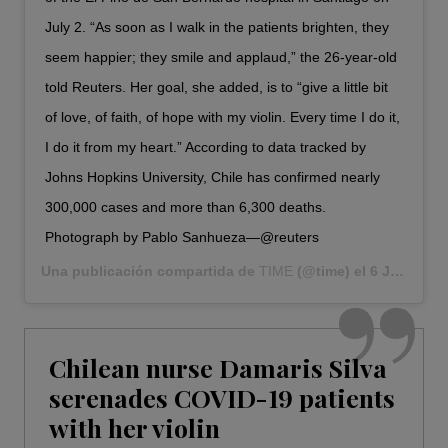
July 2. “As soon as I walk in the patients brighten, they
seem happier; they smile and applaud,” the 26-year-old
told Reuters. Her goal, she added, is to “give a little bit
of love, of faith, of hope with my violin. Every time I do it,
I do it from my heart.” According to data tracked by
Johns Hopkins University, Chile has confirmed nearly
300,000 cases and more than 6,300 deaths.
Photograph by Pablo Sanhueza—@reuters
Una publicación compartida de
TIME
(@time) el
6 Jul, 2020 a las 5:35 PDT
Chilean nurse Damaris Silva
serenades COVID-19 patients
with her violin