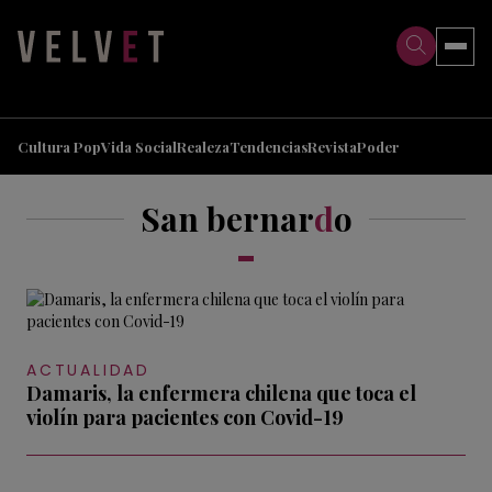
>
>
Cultura Pop
Vida Social
Realeza
Tendencias
Revista
Poder
San bernar
d
o
ACTUALIDAD
Damaris, la enfermera chilena que toca el
violín para pacientes con Covid-19