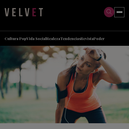
>
>
Cultura Pop
Vida Social
Realeza
Tendencias
Revista
Poder