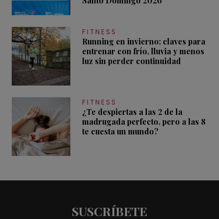
Santo Domingo 2026
FITNESS
Running en invierno: claves para
entrenar con frío, lluvia y menos
luz sin perder continuidad
FITNESS
¿Te despiertas a las 2 de la
madrugada perfecto, pero a las 8
te cuesta un mundo?
SUSCRÍBETE