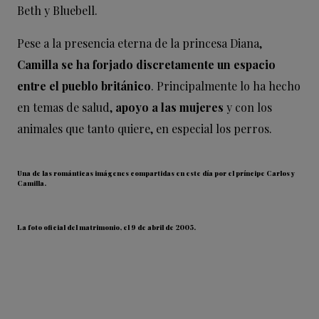
Beth y Bluebell
.
Pese a la presencia eterna de la princesa Diana,
Camilla se ha forjado discretamente un espacio
entre el pueblo brit
ánico
.
Principalmente lo ha hecho
en temas de salud,
apoyo a las mujeres
y con los
animales que tanto quiere, en especial los perros.
Una de las románticas imágenes compartidas en este día por el príncipe Carlos y
Camilla.
La foto oficial del matrimonio, el 9 de abril de 2005.