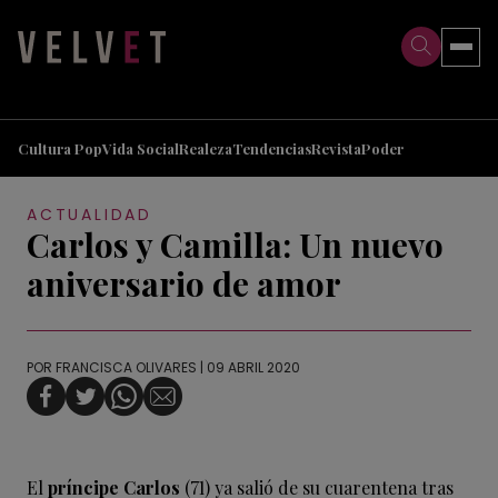
>
>
Cultura Pop
Vida Social
Realeza
Tendencias
Revista
Poder
ACTUALIDAD
Carlos y Camilla: Un nuevo
aniversario de amor
POR
FRANCISCA OLIVARES
| 09 ABRIL 2020
El
príncipe Carlos
(71) ya salió de su cuarentena tras