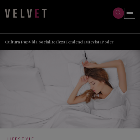
>
>
Cultura Pop
Vida Social
Realeza
Tendencias
Revista
Poder
LIFESTYLE