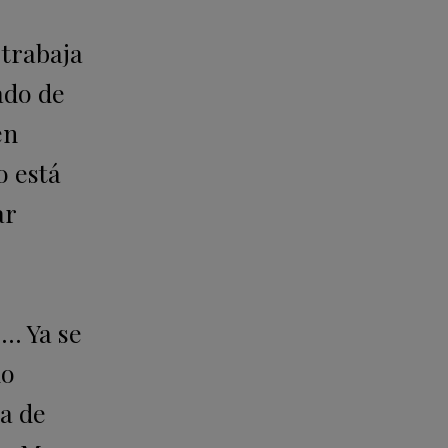
 trabaja
ado de
en
 está
ar
s… Ya se
do
da de