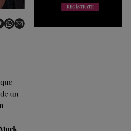
REGÍSTRATE
s que
 de un
on
e
 Mork
,