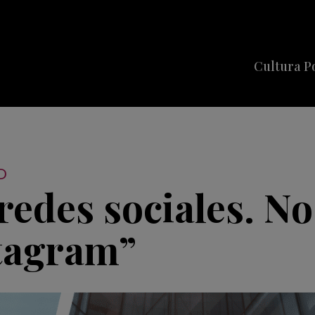
Cultura P
Cine
Series
Música
D
Celebriti
redes sociales. No 
tagram”