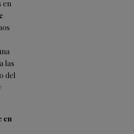
s en
e
mos
una
a las
o del
y
e en