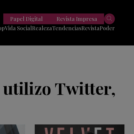
Papel Digital
Revista Impresa
op
Vida Social
Realeza
Tendencias
Revista
Poder
Belleza
Entrevistas
Moda
Mundo
Foodie
11 Preguntas
es
Fitness
Reportajes
utilizo Twitter,
Viajes
Tech