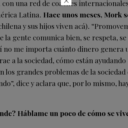
×
a con una red de coaches internacionale
érica Latina.
Hace unos meses, Mork s
chilena y sus hijos viven acá). “Promove
e la gente comunica bien, se respeta, se
mí no me importa cuánto dinero genera 
rae a la sociedad, cómo están ayudando 
on los grandes problemas de la sociedad 
do”, dice y aclara que, por lo mismo, ha
rande? Háblame un poco de cómo se viv