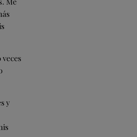
es. Me
ás
is
o veces
o
s y
mis