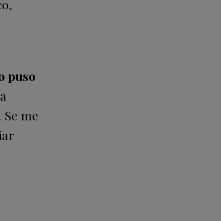
co,
lo puso
la
. Se me
iar