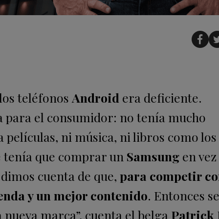
los teléfonos
Android
era deficiente.
 para el consumidor: no tenía mucho
a películas, ni música, ni libros como lo
e tenía que comprar un
Samsung
en vez
s dimos cuenta de que,
para competir c
ienda y un mejor contenido
. Entonces s
a nueva marca”, cuenta el belga
Patrick