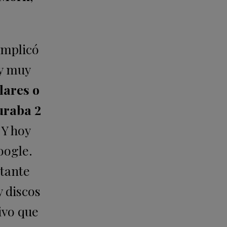
mplicó
 y muy
lares o
turaba 2
 Y hoy
oogle.
rtante
 discos
ivo que