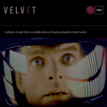
>
>
Cultura Pop
Vida Social
Realeza
Tendencias
Revista
Poder