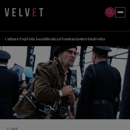
>
>
Cultura Pop
Vida Social
Realeza
Tendencias
Revista
Poder
CINE