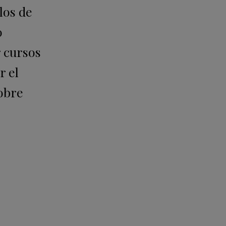
los de
o
r cursos
r el
sobre