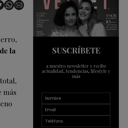
ierro,
SUSCRÍBETE
de la
a nuestro newsletter y recibe
actualidad, tendencias, lifestyle y
más
total,
de más
meno