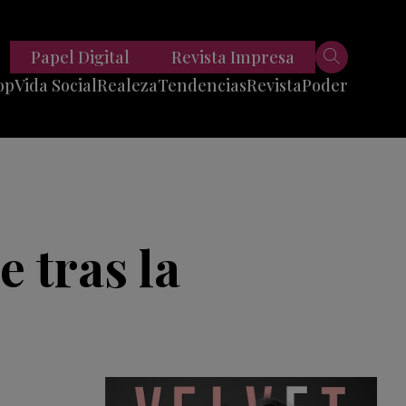
Papel Digital
Revista Impresa
op
Vida Social
Realeza
Tendencias
Revista
Poder
Belleza
Entrevistas
Moda
Mundo
Foodie
11 Preguntas
es
Fitness
Reportajes
e tras la
Viajes
Tech