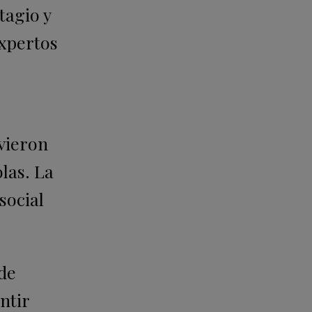
tagio y
expertos
vieron
las. La
social
ede
ntir