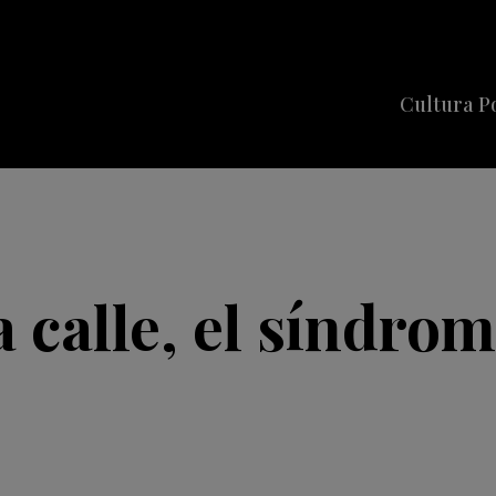
Cultura P
Cine
Series
Música
Celebriti
a calle, el síndrom