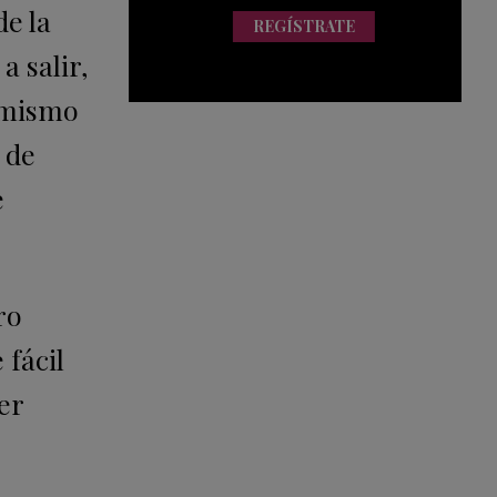
e la
REGÍSTRATE
a salir,
l mismo
 de
e
ro
 fácil
er