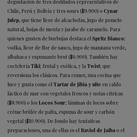
degustación de tres destilados representativos de
Chile, Perú y Bolivia y tres sours ($9.900) o
Cynar
Julep
, que tiene licor de alcachofas, jugo de pomelo
natural, hojas de menta y jarabe de caramelo. Para
quienes gusten de burbujas destaca el
Spritz Bianco;
vodka, licor de flor de sauco, jugo de manzana verde,
albahaca y espumante brut ($6.900). También hay
coctelería
Tiki
; frutal y exótica, y la
Twist
; que
reversiona los clásicos. Para comer, una cocina que
luce y gusta como el
Tartar de jibia y ulte
en caldo
láctico de mar con vegetales frescos y notas cítricas
($8.900) o los
Locos Sour
; láminas de locos sobre
crème brûlée
de palta, espuma de sour y carbón
vegetal ($10.900). De fondo hay tentativas
preparaciones, una de ellas es el
Raviol de Jaiba
o el