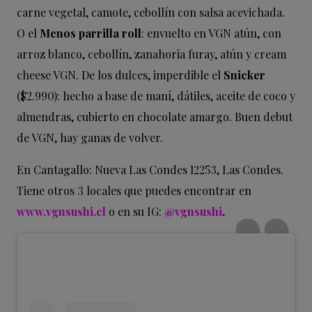
carne vegetal, camote, cebollín con salsa acevichada.
O el
Menos parrilla roll
: envuelto en VGN atún, con
arroz blanco, cebollín, zanahoria furay, atún y cream
cheese VGN. De los dulces,
imperdible el
Snicker
($2.990): hecho a base de maní, dátiles, aceite de coco y
almendras, cubierto en chocolate amargo. Buen debut
de VGN, hay ganas de volver.
En Cantagallo: Nueva Las Condes 12253, Las Condes.
Tiene otros 3 locales que puedes encontrar en
www.vgnsushi.cl
o en su IG:
@vgnsushi
.