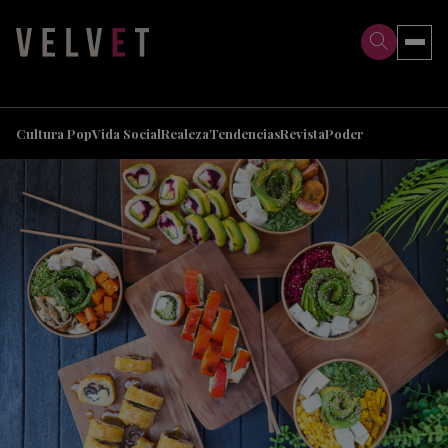
>
>
Cultura Pop
Vida Social
Realeza
Tendencias
Revista
Poder