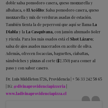
doble salsa pomodoro casera, queso mozzarella y
albahaca, o
El Acólito
: Salsa pomodoro casera, queso
mozzarella y mix de verduras asadas de estación.
También tienta la de peperroni que aquí se llama
La
Diabla
y la
La Casquivana
, con jamón ahumado Soler
y rúcula. Para los más osados está el
Shot Lázaro
;
salsa de ajos asados macerados en aceite de oliva.
Además, ofrecen focaccias, baguettes, ciabattas,
sándwiches y pizzas al corte ($2.350) para comer al
paso y con sabor casero.
Dr. Luis Middleton 1726, Providencia |
+ 56 33 242 58 65
| IG:
@divinaprovidenciapizzeria
|
www.ladivinaprovidenciapizza.cl