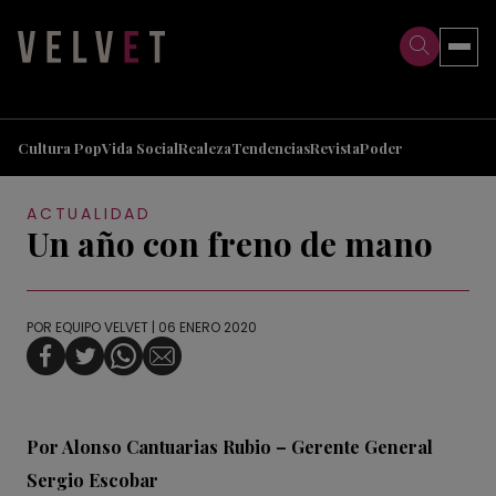
>
>
Cultura Pop
Vida Social
Realeza
Tendencias
Revista
Poder
ACTUALIDAD
Un año con freno de mano
POR
EQUIPO VELVET
| 06 ENERO 2020
Por Alonso Cantuarias Rubio – Gerente General
Sergio Escobar