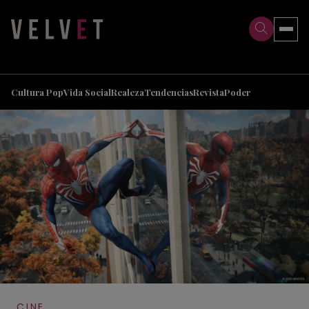
>
>
Cultura Pop
Vida Social
Realeza
Tendencias
Revista
Poder
CINE