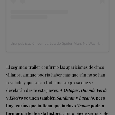
Una publicación compartida de Spider-Man: No Way Home (@spidermanmovie)
El segundo tráiler confirmó las apariciones de cinco
villanos, aunque podría haber más que aún no se han
revelado y que serán toda una sorpresa que se
develarán desde este jueves.
A
Octopus
,
Duende Verde
y
Electro
se unen también
Sandman
y
Lagarto
, pero
hay teorías que indican que incluso
Venom
podría
formar parte de esta historia.
Todo puede ser posible