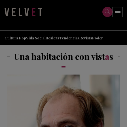
>
>
Cultura Pop
Vida Social
Realeza
Tendencias
Revista
Poder
Una habitación con vist
a
s