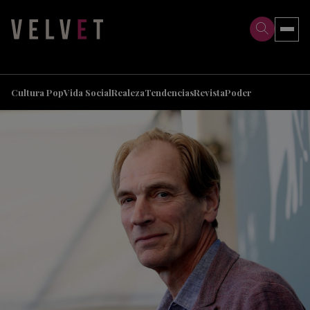
>
>
Cultura Pop
Vida Social
Realeza
Tendencias
Revista
Poder