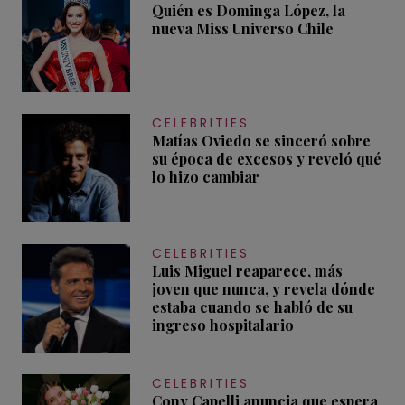
Quién es Dominga López, la
nueva Miss Universo Chile
CELEBRITIES
Matías Oviedo se sinceró sobre
su época de excesos y reveló qué
lo hizo cambiar
CELEBRITIES
Luis Miguel reaparece, más
joven que nunca, y revela dónde
estaba cuando se habló de su
ingreso hospitalario
CELEBRITIES
Cony Capelli anuncia que espera