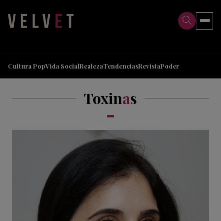
>
>
Cultura Pop
Vida Social
Realeza
Tendencias
Revista
Poder
Toxin
a
s