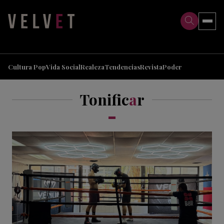
>
>
Cultura Pop
Vida Social
Realeza
Tendencias
Revista
Poder
Tonific
a
r