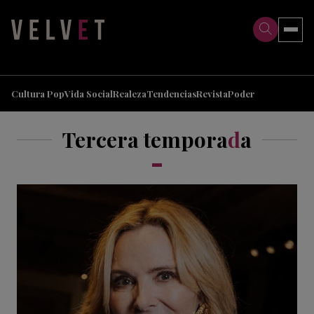
>
>
Cultura Pop
Vida Social
Realeza
Tendencias
Revista
Poder
Tercera tempora
d
a