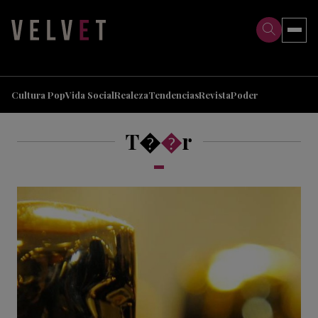
>
>
Cultura Pop
Vida Social
Realeza
Tendencias
Revista
Poder
T�
�
r