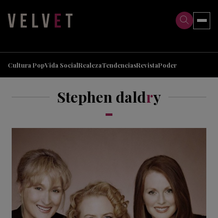
>
>
Cultura Pop
Vida Social
Realeza
Tendencias
Revista
Poder
Stephen dald
r
y