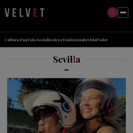
>
>
Cultura Pop
Vida Social
Realeza
Tendencias
Revista
Poder
Sevil
l
a