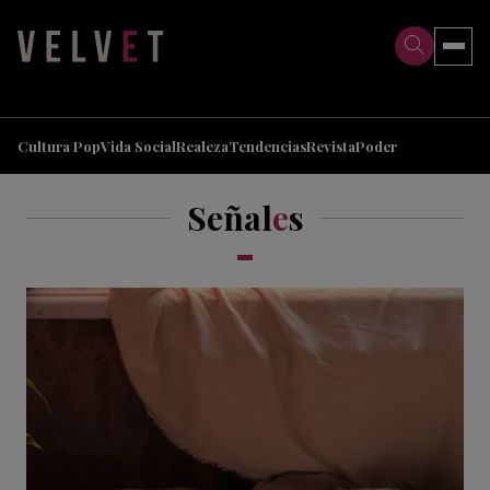
>
>
Cultura Pop
Vida Social
Realeza
Tendencias
Revista
Poder
Señal
e
s